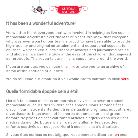
It has been a wonderful adventure!
We want to thank everyone that was involved in helping us live such a
memorable adventure over the last 22 years. We know that everyone
who was ever a part of our team is proud to have been able to provide
high-quality and original entertainment and educational support for
children. We received our fair share of awards and journalistic praise
and above all we saw the glow in the eyes of the children that enjoyed
our products. Thank you to our millions supporters around the world.
If you are curious, you can use this
link
to take you to an archive of
some of the sections of our site.
We do still read our email, so if you would like to contact us click
here
.
Quelle formidable épopée cela a été!
Merci à tous ceux qui nous ont permis de vivre une aventure aussi
mémorable au cours des 22 dernières années! Nous sommes fiers
d’avoir fourni aux enfants des titres de qualité, originaux, éducatifs et
divertissants. Nous avons été honorés de remporter un si grand
nombre de prix et de recevoir tant d’articles élogieux dans les divers
médias du monde. Et quel plaisir de voir s’allumer les yeux des
enfants captivés par nos jeux! Merci à nos millions d’utilisateurs!
Si vous êtes curieux ou nostalgique, vous pouvez utiliser ce
lien
pour